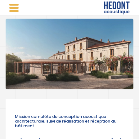
Panneau de gestion des cookies
CABINET CONSEIL VINCENT HEDONT
>
Réalisations
d'études acoustiques
>
Culturel
>
Médiathèque Saint Roch
- Le Thor (84)
PARTAGER
Mission complète de conception acoustique
architecturale, suivi de réalisation et réception du
bâtiment