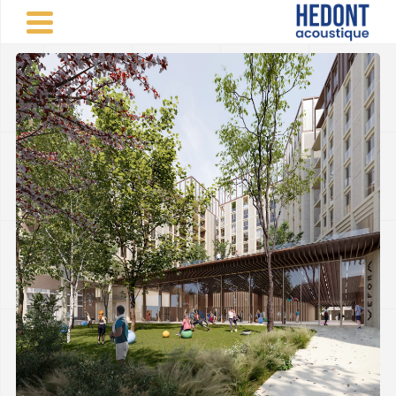
Panneau de gestion des cookies
CABINET CONSEIL VINCENT HEDONT
>
Réalisations
d'études acoustiques
>
Logements
>
Logements WEFORM
à Bordeaux (33)
PARTAGER