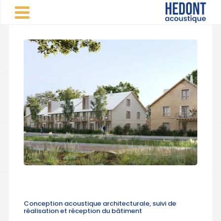
Panneau de gestion des cookies
CABINET CONSEIL VINCENT HEDONT
>
Réalisations
d'études acoustiques
>
Logements
>
Logements - ZAC
Couternois - Serris (77)
PARTAGER
Conception acoustique architecturale, suivi de
réalisation et réception du bâtiment