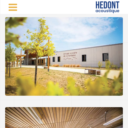
Panneau de gestion des cookies
CABINET CONSEIL VINCENT HEDONT
>
Réalisations
d'études acoustiques
>
Scolaire
>
Groupe scolaire,
Verdun-sur-Garonne (82)
PARTAGER