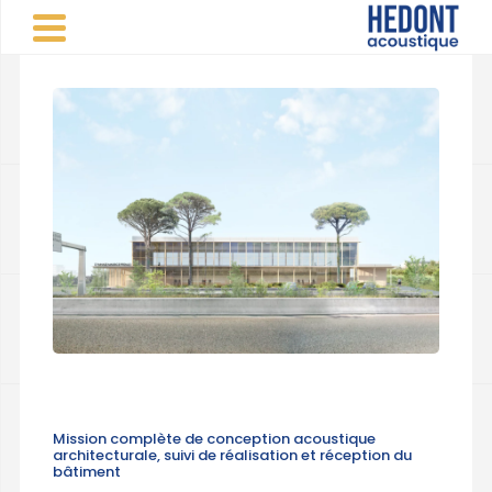
Panneau de gestion des cookies
CABINET CONSEIL VINCENT HEDONT
>
Réalisations
d'études acoustiques
>
Sportif
>
Gymnase multisports -
Boissy-Saint-Léger (94)
PARTAGER
Mission complète de conception acoustique
architecturale, suivi de réalisation et réception du
bâtiment