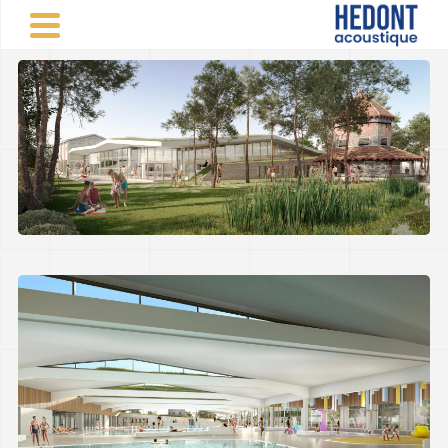
Panneau de gestion des cookies
CABINET CONSEIL VINCENT HEDONT
>
Réalisations
d'études acoustiques
>
Sportif
>
Piscine - Pessac (33)
PARTAGER